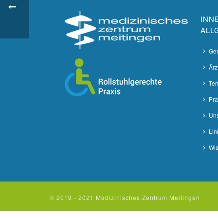
INN
ALL
Gem
Ärz
Ter
Pra
Uns
Lin
Wis
© 2019 - 2021 Medizinisches Zentrum Meitingen