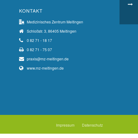
KONTAKT
Medizinisches Zentrum Meitingen
Schloßstr. 3, 86405 Meitingen
0 82 71 - 18 17
0 82 71 - 75 07
praxis@mz-meitingen.de
www.mz-meitingen.de
Impressum
Datenschutz