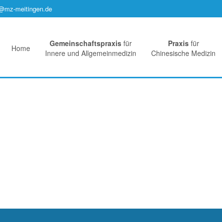
s@mz-meitingen.de
Gemeinschaftspraxis
für
Praxis
für
Home
Innere und Allgemeinmedizin
Chinesische Medizin