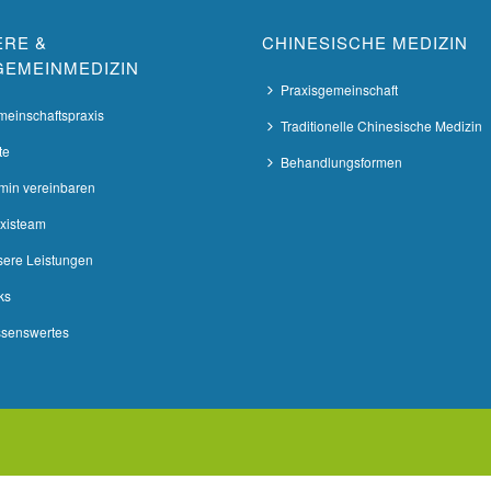
ERE &
CHINESISCHE MEDIZIN
GEMEINMEDIZIN
Praxisgemeinschaft
einschaftspraxis
Traditionelle Chinesische Medizin
te
Behandlungsformen
min vereinbaren
xisteam
ere Leistungen
ks
senswertes